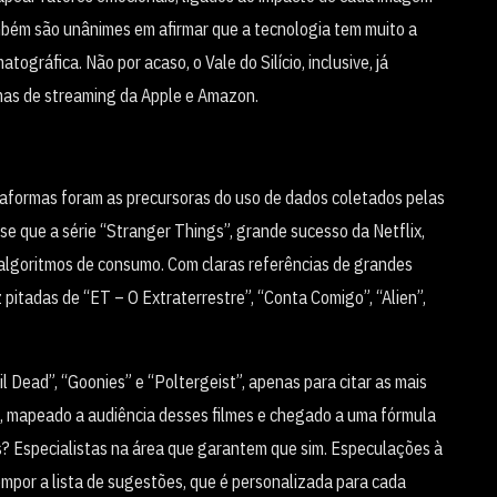
mbém são unânimes em afirmar que a tecnologia tem muito a
ográfica. Não por acaso, o Vale do Silício, inclusive, já
mas de streaming da Apple e Amazon.
lataformas foram as precursoras do uso de dados coletados pelas
e que a série “Stranger Things”, grande sucesso da Netflix,
e algoritmos de consumo. Com claras referências de grandes
itadas de “ET – O Extraterrestre”, “Conta Comigo”, “Alien”,
l Dead”, “Goonies” e “Poltergeist”, apenas para citar as mais
to, mapeado a audiência desses filmes e chegado a uma fórmula
? Especialistas na área que garantem que sim. Especulações à
compor a lista de sugestões, que é personalizada para cada