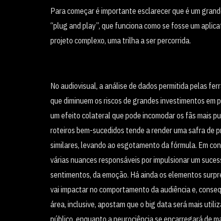
Para começar é importante esclarecer que é um grande 
“plug and play”, que funciona como se fosse um aplica
projeto complexo, uma trilha a ser percorrida.
No audiovisual, a análise de dados permitida pelas fe
que diminuem os riscos de grandes investimentos em pr
um efeito colateral que pode incomodar os fãs mais pu
roteiros bem-sucedidos tende a render uma safra de pr
similares, levando ao esgotamento da fórmula. Em cont
várias nuances responsáveis por impulsionar um sucess
sentimentos, da emoção. Há ainda os elementos surpr
vai impactar no comportamento da audiência e, conse
área, inclusive, apostam que o big data será mais util
público, enquanto a neurociência se encarregará de m