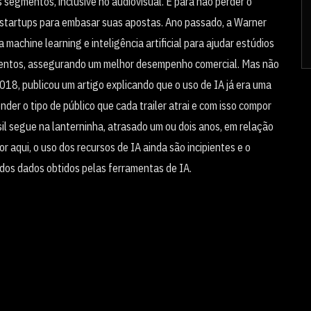
ios segmentos, inclusive no audiovisual. E para não perder o
 startups para embasar suas apostas. Ano passado, a Warner
 machine learning e inteligência artificial para ajudar estúdios
mentos, assegurando um melhor desempenho comercial. Mas não
2018, publicou um artigo explicando que o uso de IA já era uma
der o tipo de público que cada trailer atrai e com isso compor
il segue na lanterninha, atrasado um ou dois anos, em relação
r aqui, o uso dos recursos de IA ainda são incipientes e o
 dos dados obtidos pelas ferramentas de IA.