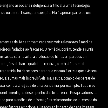
engano associar a inteligência artificial a uma tecnologia
tivo ou um software, por exemplo. Ela é apenas parte de um
rramentas de IA se tornam cada vez mais relevantes à medida
ojetos fadados ao fracasso. O remédio, porém, tende a surtir
ristas da sétima arte: a profusão de filmes amparados em
oduções de baixa qualidade criativa, com histórias muito
rapartida, há de se considerar que cinema é arte e que existem
o, algumas mais imprevisíveis, mais sutis, como o despertar de
esa, como a chegada de uma pandemia, por exemplo. Tudo isso
quentemente, no desempenho das bilheterias. Pesquisadores da
izado para a análise de informações relacionadas ao interesse do
apear fatores emocionais, ligados ao impacto de cada imagem