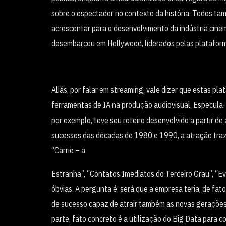
sobre o espectador no contexto da história. Todos ta
acrescentar para o desenvolvimento da indústria cinemat
desembarcou em Hollywood, liderados pelas platafor
Aliás, por falar em streaming, vale dizer que estas p
ferramentas de IA na produção audiovisual. Especula-s
por exemplo, teve seu roteiro desenvolvido a partir d
sucessos das décadas de 1980 e 1990, a atração traz p
“Carrie – a
Estranha”, “Contatos Imediatos do Terceiro Grau”, “Evi
óbvias. A pergunta é: será que a empresa teria, de fa
de sucesso capaz de atrair também as novas gerações
parte, fato concreto é a utilização do Big Data para 