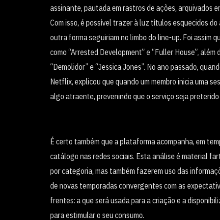
assinante, pautada em rastros de ações, arquivados 
Com isso, é possível trazer à luz títulos esquecidos d
outra forma seguiriam no limbo do line-up. Foi assim q
como “Arrested Development” e “Fuller House”, além d
“Demolidor” e “Jessica Jones”. No ano passado, quan
Netflix, explicou que quando um membro inicia uma ses
algo atraente, prevenindo que o serviço seja preterido
É certo também que a plataforma acompanha, em tempo 
catálogo nas redes sociais. Esta análise é material f
por categoria, mas também fazerem uso das informaçõ
de novas temporadas convergentes com as expectativa
frentes: a que será usada para a criação e a disponibil
para estimular o seu consumo.