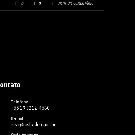
NENHUM COMENTÁRIO
0
0
ontato
Telefone:
+55 19 3212-4580
E-mail:
rush@rushvideo.com.br