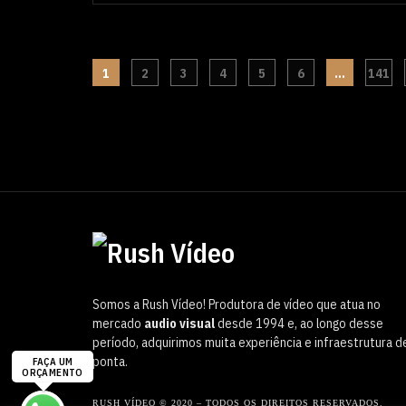
1
2
3
4
5
6
…
141
Somos a Rush Vídeo! Produtora de vídeo que atua no
mercado
audio visual
desde 1994 e, ao longo desse
período, adquirimos muita experiência e infraestrutura d
ponta.
RUSH VÍDEO © 2020 – TODOS OS DIREITOS RESERVADOS.