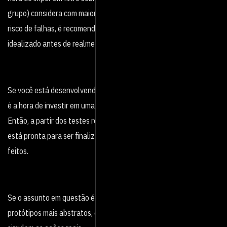
grupo) considera com maiores chances de sucesso. Para reduzir o
risco de falhas, é recomendado criar protótipos do que foi
idealizado antes de realmente investir em sua execução.
Se você está desenvolvendo um novo produto, por exemplo, essa
é a hora de investir em uma versão beta, ou seja, não definitiva.
Então, a partir dos testes realizados, você pode decidir se a ideia
está pronta para ser finalizada ou se ajustes ainda precisam ser
feitos.
Se o assunto em questão é um serviço, você pode montar
protótipos mais abstratos, como representações gráficas que