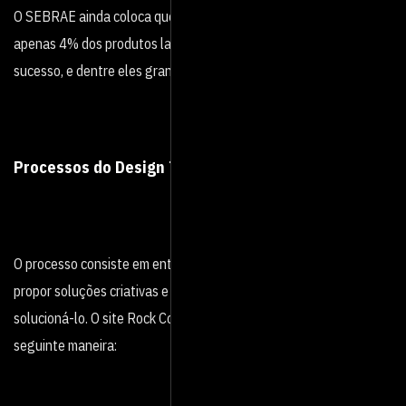
O SEBRAE ainda coloca que, de acordo com estudos recentes,
apenas 4% dos produtos lançados nos Estados Unidos obtém
sucesso, e dentre eles grande parte se utilizou desse processo.
Processos do Design Thinking
O processo consiste em entender o problema para só então,
propor soluções criativas e formas de aplicação ideais para
solucioná-lo. O site Rock Content separa essas etapas da
seguinte maneira: