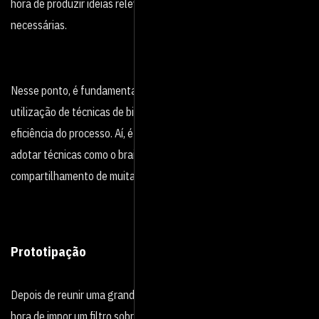
hora de produzir ideias relevantes para realizar as melhorias
necessárias.
Nesse ponto, é fundamental trazer insights obtidos com a
utilização de técnicas de big data, que aumentam as chances de
eficiência do processo. Aí, é só reunir as equipes envolvidas e
adotar técnicas como o brainstorming, que incentiva e valoriza o
compartilhamento de muitas ideias.
Prototipação
Depois de reunir uma grande quantidade de ideias relevantes, é
hora de impor um filtro sobre elas e escolher as que você (ou o