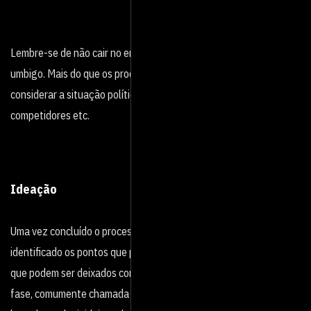
Lembre-se de não cair no erro de olhar apenas para o próprio
umbigo. Mais do que os processos internos da empresa, é preciso
considerar a situação política e econômica do país, as ações dos
competidores etc.
Ideação
Uma vez concluído o processo de imersão, você já terá
identificado os pontos que precisam ser melhorados e aqueles
que podem ser deixados como estão. Então, é hora da próxima
fase, comumente chamada de ideação. Como o nome sugere, é