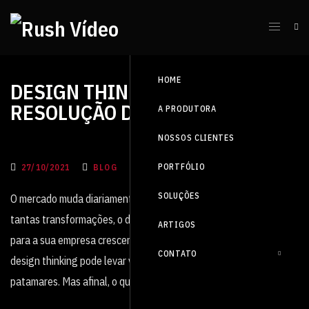
HOME
DESIGN THINKING: INOVAÇÃO E
RESOLUÇÃO DE PROBLEMAS
A PRODUTORA
NOSSOS CLIENTES
PORTFÓLIO
27/10/2021
BLOG
SOLUÇÕES
O mercado muda diariamente ao redor do mundo, e no meio de
tantas transformações, o desafio de inovar e trazer excelência
ARTIGOS
para a sua empresa crescer. Veja agora como a aplicação do
CONTATO
design thinking pode levar você, e sua empresa, a novos
patamares. Mas afinal, o que é o design thinking?