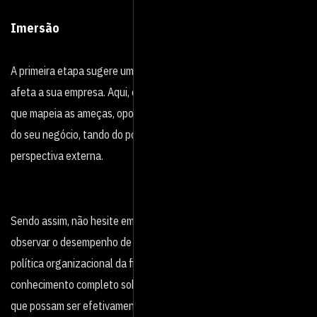
Imersão
A primeira etapa sugere um mergulho em tudo o que envolve e
afeta a sua empresa. Aqui, é válido realizar uma análise SWOT,
que mapeia as ameças, oportunidades, fraquezas e pontos fortes
do seu negócio, tando do ponto de vista interno quanto da
perspectiva externa.
Sendo assim, não hesite em coletar feedbacks de clientes,
observar o desempenho de colaboradores e se aprofundar na
política organizacional da firma. Apenas a partir de um
conhecimento completo sobre o negócio é possível criar soluções
que possam ser efetivamente utilizadas.