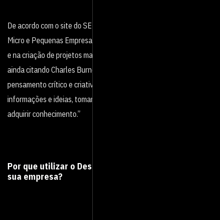
De acordo com o site do SEBRAE (Serviço Brasileiro de Apoio às
Micro e Pequenas Empresas): “O design thinking ajuda na imersão
e na criação de projetos mais coesos e de melhor qualidade.” e,
ainda citando Charles Burnette, coloca que: “… é um processo de
pensamento crítico e criativo que permite organizar as
informações e ideias, tomar decisões, aprimorar situações e
adquirir conhecimento.”
Por que utilizar o Design thinking na sua vida e na
sua empresa?