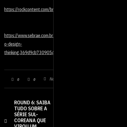
https://rockcontent.com/br/blog/design-thinking/
https://www.sebrae.com.br/sites/PortalSebrae/artigos/entenda-
o-design-
thinking,369d9cb730905410VgnVCM1000003b74010aRCRD
Nenhum comentário
0
0
ROUND 6: SAIBA
VLOG: SAIBA COMO
TUDO SOBRE A
SE TORNAR UM
SÉRIE SUL-
SUCESSO DO
COREANA QUE
YOUTUBE
VIROU UM