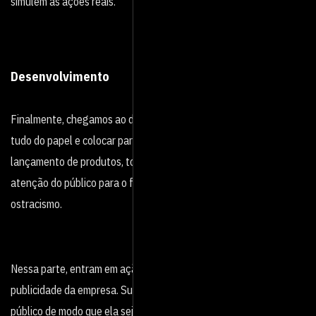
simulem as ações reais.
Desenvolvimento
Finalmente, chegamos ao desenvolvimento. Aqui é a hora de tirar
tudo do papel e colocar para funcionar de verdade. Em caso de
lançamento de produtos, tome as medidas para chamar a
atenção do público para o fato, garantindo que ele não caia em
ostracismo.
Nessa parte, entram em ação os setores de comunicação e
publicidade da empresa. Sua missão é vender a solução ao
público de modo que ela seja bem-aceita. Em todos os casos, o