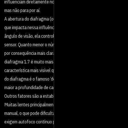
influenciam diretamente no tipo de imagem que será entregue,
mas não para por aí.
A abertura do diafragma (ou claridade) por exemplo, é outro fator
que impacta nessa influência. Porém, ao invés de modificar o
ângulo de visão, ela controla a quantidade de luz que atingirá o
sensor. Quanto menor o número do diafragma mais aberto ele é, e
por consequência mais clara lente é (por exemplo, uma lente de
diafragma 1.7 é muito mais clara do que uma lente 3.5). A
característica mais visível que é possível observar com a abertura
do diafragma é o famoso ‘desfoque’, quanto mais aberta a lente,
maior a profundidade de campo.
Outros fatores são a estabilização e foco eletrônico da lente.
Muitas lentes principalmente antigas possuem somente o foco
manual, o que pode dificultar um pouco a gravação de vídeos que
exigem autofoco contínuo para sua execução. Ao mesmo tempo