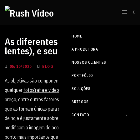
HOME
As diferentes objetivas (ou
lentes), e seu funcionamento
A PRODUTORA
NOSSOS CLIENTES
05/10/2020
BLOG
PORTFÓLIO
As objetivas são componentes essenciais para a execução de
SOLUÇÕES
qualquer
fotografia e vídeo
, elas podem variar de tamanho, tipo,
preço, entre outros fatores dentro de suas estruturas complexas
ARTIGOS
que as tornam únicas para cada tipo de produção. E nosso artigo
CONTATO
de hoje é justamente sobre isso, os tipos de lentes e como elas
modificam a imagem de acordo com a intenção de quem as usa. O
ponto mais importante que as diferencia de fato, é a distância