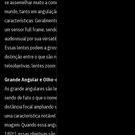
se assemelhar muito a como os seres humanos enxergam o
mundo, tanto em angulação, quanto em perspectiva e outras
características. Geralmente sua distância focal é de 50 mm em
um sensor full frame, sendo muito populares no mercado do
audiovisual por sua versatilidade e pouca distorção.
Essas lentes podem a grosso modo ser parâmetros para a
distinção entre o que são normais, grande angulares,
teleobjetivas, lentes zoom e macro.
Grande Angular e Olho-de-Peixe
As grande angulares são lentes que como dito anteriormente e
sendo de fato o que o nome sugere, possuem uma pequena
distância focal ampliando seu ângulo de visão. Por essa distância,
uma característica notável é a distorção causada nas bordas da
imagem. Quando essa angulação é extrema (podendo chegar até
180º), essas objetivas são chamadas de olho-de-peixe