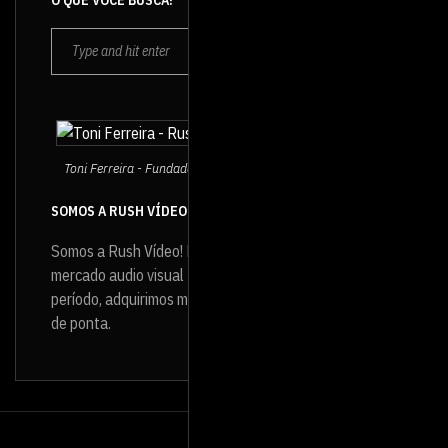
O QUE VOCÊ BUSCA?
Toni Ferreira - Fundador e Diretor da Rush Vídeo
SOMOS A RUSH VÍDEO
Somos a Rush Vídeo! Produtora de vídeo que atua no
mercado audio visual
desde 1994
e, ao longo desse
período, adquirimos muita experiência e infraestrutura
de ponta.