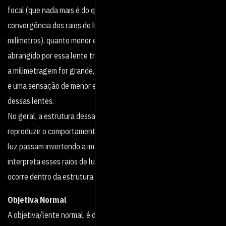
focal (que nada mais é do que a distância do ponto de
convergência dos raios de luz, até o sensor da câmera em
milímetros), quanto menor essa distância, maior o ângulo que será
abrangido por essa lente trazendo uma impressão de espaço. Se
a milimetragem for grande, haverá uma aproximação do assunto,
e uma sensação de menor espaço devido ao ângulo mais limitado
dessas lentes.
No geral, a estrutura dessas lentes é construída de maneira a
reproduzir o comportamento do olho humano, na qual os raios de
luz passam invertendo a imagem. No nosso caso, o cérebro
interpreta esses raios de luz ‘desvirando-os’, já na câmera isso
ocorre dentro da estrutura da própria lente.
Objetiva Normal
A objetiva/lente normal, é dessa forma batizada justamente por