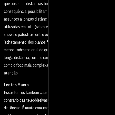
que possuem distâncias focais maiores do que as normais. Por
consequência, possibilitam imagens muito mais ‘próximas’ de
assuntos a longas distâncias. Lentes desse tipo são muito
utilizadas em fotografias e vídeos de esporte, animais selvagens,
shows e palestras, entre outros. Elas causam uma espécie de
‘achatamento’ dos planos fazendo com que a imagem pareça
menos tridimensional do que realmente é. E por se tratar de uma
longa distância, torna o controle da movimentação manual assim
como o foco mais complexas e carecem um pouco mais de
atenção.
Lentes Macro
Essas lentes também causam o efeito de ampliação, mas ao
contrário das teleobjetivas, são utilizadas para curtíssimas
distâncias. É muito comum ver a utilização dessas objetivas na