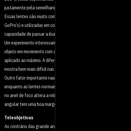
justamente pela semelhança ao globo ocular desses animais.
Essas lentes são muito comuns em câmeras de ação (como
GoPro’s) e utilizadas em conjunto de gimbals, devido a sua alta
capacidade de passar a ilusão de estabilidade ao movimento.
Um experimento interessante de se fazer , é tentar filmar algum
objeto em movimento com a grande angular e depois com o zoom
aplicado ao máximo. A diferença é notável e a estabilidade se
mostra bem mais difícil nas teleobjetivas.
Outro fator importante nas grande angulares é a distância focal,
enquanto as lentes normais são muito sensíveis e qualquer toque
no anel de foco altera a nitidez da imagem, um lente grande
angular tem uma boa margem.
Teleobjetivas
Ao contrário das grande angulares, as teleobjetivas são as lentes