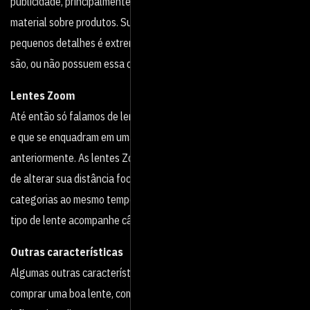
publicidade, principalmente no que diz respeito a produção de
material sobre produtos. Sua capacidade de captação de
pequenos detalhes é extremamente superior a lentes que não
são, ou não possuem essa característica.
Lentes Zoom
Até então só falamos de lentes que possuem distância focal fixa
e que se enquadram em uma única categoria das descritas
anteriormente. As lentes Zoom, por possuírem a funcionalidade
de alterar sua distância focal, podem pertencer a todas as
categorias ao mesmo tempo. Essa versatilidade faz com que esse
tipo de lente acompanhe câmeras no ‘kit’ logo quando compradas.
Outras características
Algumas outras características podem ser decisivas na hora de
comprar uma boa lente, como vimos até aqui as distâncias focais