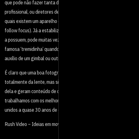
que pode não fazer tanta diferença para um fotógrafo
profissional, ou diretores de fotografia de cinema (locais nos
quais existem um aparelho específico para controlar o foco, o
follow focus). Já a estabilização, mesmo que sutil nas lentes que
a possuem, pode muitas vezes suavizar ou até mesmo eliminar a
famosa ‘tremidinha’ quando se está gravando um vídeo sem o
auxílio de um gimbal ou outro estabilizador.
É claro que uma boa fotografia, vídeo ou filme não dependem
totalmente da lente, mas sim dos profissionais que estão por trás
dela e geram conteúdo de qualidade. Aqui na
Rush Video
trabalhamos com os melhores equipamentos da atual geração,
unidos a quase 30 anos de experiência no mercado audiovisual.
Rush Video – Ideias em movimento.