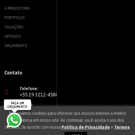
A PRODUTORA
PORTFOLIO
SOLUÇÕES
ARTIGOS
ORÇAMENTO
Contato
Telefone:
+55 19 3212-4580
E-mail:
rush@rushvideo.com.br
Nós usamos cookies para oferecer aos nossos leitores a melhor
experiência em nosso site. Ao continuar, você aceita o uso dos
Onde estamos:
cookies, de acordo com nossa
Política de Privacidade
e
Termos
Campinas, São Paulo • BR