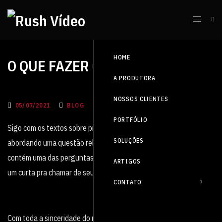
HOME
O QUE FAZER COM MEU CURTA?
A PRODUTORA
NOSSOS CLIENTES
05/07/2021
BLOG
PORTFÓLIO
Sigo com os textos sobre produção de curta metragem,
SOLUÇÕES
abordando uma questão relacionada ao final do processo, que
contém uma das perguntas mais recorrentes de quem deseja ter
ARTIGOS
um curta pra chamar de seu: o que faço com esse material?
CONTATO
Com toda a sinceridade do mundo, disponibilizar no YouTube, ou