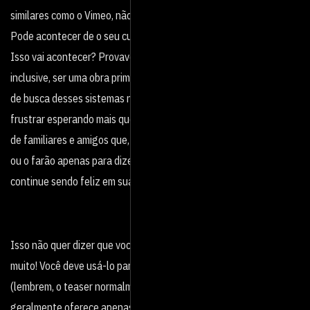
similares como o Vimeo, não deve ser uma opção considerada.
Pode acontecer de o seu curta explodir em visualização? Pode.
Isso vai acontecer? Provavelmente não. O seu material pode,
inclusive, ser uma obra prima, imperdível, única, mas o algoritmo
de busca desses sistemas não está nem aí pra isso e você vai se
frustrar esperando mais que algumas dezenas de visualizações
de familiares e amigos que, acredite, não divulgarão seu trabalho,
ou o farão apenas para dizer que fizeram. Não espere isso deles e
continue sendo feliz em suas relações privadas!
Isso não quer dizer que você não deva usar o YouTube. Deve e
muito! Você deve usá-lo para divulgar um teaser, um trailer
(lembrem, o teaser normalmente é mais curto que o trailer e
geralmente oferece apenas um aperitivo imagético do seu