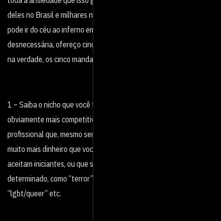
deles no Brasil e milhares no mundo e, claro, a sua expectativa
pode ir do céu ao inferno em instantes. Para evitar a angústia
desnecessária, ofereço cinco dicas simples. O que acaba sendo,
na verdade, os cinco mandamentos dos festivais. Vamos a eles:
1 – Saiba o nicho que você trabalha. Festivais “gerais” são
obviamente mais competitivos. Você concorrerá com uma galera
profissional que, mesmo sem ser muito criativa, faz as coisas com
muito mais dinheiro que você. Se você puder, prefira festivais que
aceitam iniciantes, ou que são dirigidos especialmente a um nicho
determinado, como “terror”, “underground”, “meio ambiente”,
“lgbt/queer” etc.