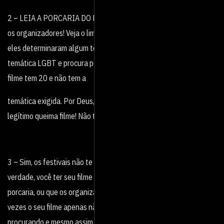
2 – LEIA A PORCARIA DO REGULAMENTO. Poxa vida, não irrite
os organizadores! Veja o limite de minutagem do festival, veja se
eles determinaram algum tema. Por exemplo, o festival tem
temática LGBT e procura por filmes de até 15 minutos. O seu
filme tem 20 e não tem a
temática exigida. Por Deus, por que você vai inscrever? Isso é um
legítimo queima filme! Não tenha isso no seu currículo.
3 – Sim, os festivais não te perseguem! É realmente essa a
verdade, você ter seu filme negado não significa que ele seja uma
porcaria, ou que os organizadores não gostam de você. Muitas
vezes o seu filme apenas não se encaixa no que eles estão
procurando e mesmo assim eles tem profundo respeito por você e