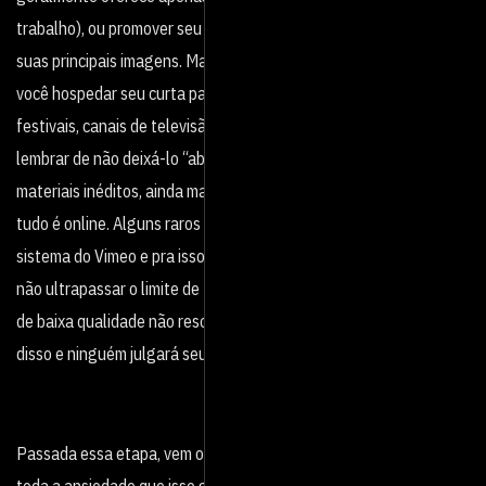
trabalho), ou promover seu trabalho com um “Demo Reel” das
suas principais imagens. Mas, sobretudo, o YouTube serve para
você hospedar seu curta para submete-lo a apreciação de
festivais, canais de televisão e distribuidoras. É importante
lembrar de não deixá-lo “aberto”, pois festivais preferem
materiais inéditos, ainda mais nesses tempos de pandemia em que
tudo é online. Alguns raros festivais preferem exclusivamente o
sistema do Vimeo e pra isso você terá que rebolar um pouco para
não ultrapassar o limite de 500mb por vídeo. Nada que um MP4
de baixa qualidade não resolva. Não se assuste, todos sabem
disso e ninguém julgará seu trabalho pela exportação tosca.
Passada essa etapa, vem o processo de inscrição em festivais e
toda a ansiedade que isso gera. Atualmente, existem centenas