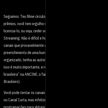
Seguimos. Teu filme circulou por vários festivais e ganhou alguns
prêmios, você tem orgulho dele e está muito feliz. Considere
licencia-lo, ou seja, ceder seu material para algum canal de TV ou
Streaming. Não é difícil e hoje temos uma imensa profusão de
canais que provavelmente aceitarão seu filme após o
preenchimento de uma burocracia básica, por isso seja
organizado, tenha as autorizações de imagem e trilha em mãos,
isso é muito importante, e registre seu filme como “obra
brasileira” na ANCINE, o famoso CPB (Certificado de Produto
Brasileiro).
Você pode tentar os canais mais famosinhos, como o Canal Brasil
ou Canal Curta, mas infelizmente eles reservam suas
programações para alguns poucos iluminados, iniciados e