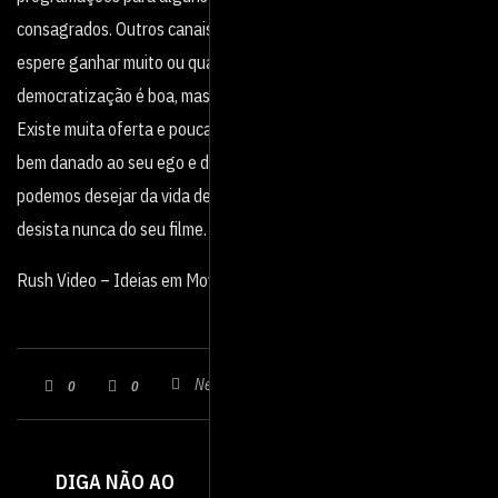
consagrados. Outros canais podem te aceitar, mas realmente não
espere ganhar muito ou qualquer dinheiro cedendo seu curta. A
democratização é boa, mas tem seus poréns e esse é um deles.
Existe muita oferta e pouca demanda. Mesmo assim, isso fará um
bem danado ao seu ego e divulgará seu trabalho. O que mais
podemos desejar da vida de cineastas independentes? Mas não
desista nunca do seu filme. E faça todos os “mandamentos”.
Rush Video – Ideias em Movimento
Nenhum comentário
0
0
SAIBA COMO A
DIGA NÃO AO