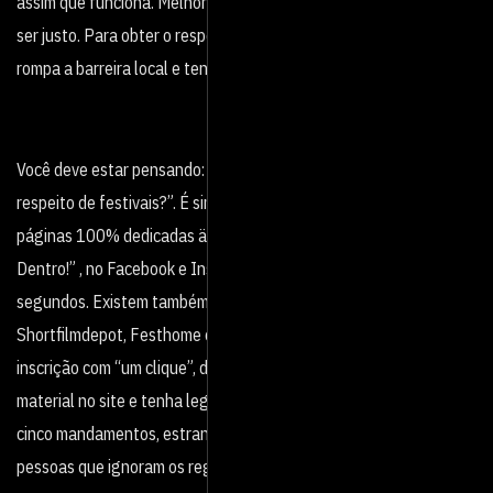
assim que funciona. Melhor não pagar para ver. O preço pode não
ser justo. Para obter o respeito deles (caso isso te importe),
rompa a barreira local e tente ser conhecido fora da bolh.
Você deve estar pensando: “legal, mas onde consigo saber mais a
respeito de festivais?”. É simples, nas redes sociais existem
páginas 100% dedicadas ä divulgação de festivais, como a “To
Dentro!” , no Facebook e Instagram. Basta uma busca de poucos
segundos. Existem também sites, pagos e gratuitos, como
Shortfilmdepot, Festhome e Filmfreeway, que permitem a
inscrição com “um clique”, desde que, óbvio, você cadastre seu
material no site e tenha legendas em outros idiomas. Siga bem os
cinco mandamentos, estrangeiros ficam bastante irritados com
pessoas que ignoram os regulamentos!