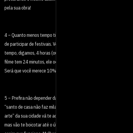
pela sua obra!
4 – Quanto menos tempo tiver o seu curta, mais chances ele tem
de participar de festivais. Veja só, os festivais têm uma janela de
tempo, digamos, 4 horas (ou 240 minutos) para exibir curtas. Seu
filme tem 24 minutos, ele ocupa 10% do tempo total de janela.
Será que você merece 10% do tempo dos outros?
5 – Prefira não depender da “galera” da tua cidade. Como dizem,
“santo de casa não faz milagre”. Não espere que “a turma da
arte” da sua cidade vá te achar um gênio. Eles podem até achar,
mas vão te boicotar até o último fio de cabelo, é triste, mas é