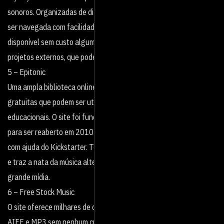
sonoros. Organizadas de diferentes maneiras, sua coleção pode
ser navegada com facilidade e boa parte do catálogo está
disponível sem custo algum. Há regras para o licenciamento em
projetos externos, que podem ser acessadas aqui.
5 – Epitonic
Uma ampla biblioteca online para baixar músicas completamente
gratuitas que podem ser utilizadas em projetos pessoais ou
educacionais. O site foi fundado em 1999 e fechou em 2004,
para ser reaberto em 2010 por um de seus fundadores originais
com ajuda do Kickstarter. Todo o conteúdo é curado previamente
e traz a nata da música alternativa ainda não descoberta pela
grande mídia.
6 – Free Stock Music
O site oferece milhares de opções de músicas em formato WAV,
AIFF e MP3 sem nenhum custo ou limitação de licenciamento,