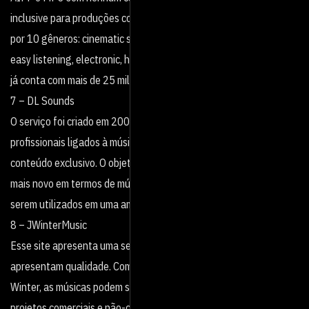
inclusive para produções comerciais. O conteúdo está organizado
por 10 gêneros: cinematic scores, classical, corporate, country,
easy listening, electronic, hip-hop, international, pop e rock. O site
já conta com mais de 25 mil usuários registrados.
7 – DL Sounds
O serviço foi criado em 2009, é mantido por músicos e
profissionais ligados à música da Holanda e trabalha apenas com
conteúdo exclusivo. O objetivo deles é trazer sempre o que há de
mais novo em termos de músicas, loops, batidas e samples para
serem utilizados em uma ampla gama de projetos.
8 – JWinterMusic
Esse site apresenta uma seleção menor de faixas, mas todas
apresentam qualidade. Compostas e executadas por Jeremy
Winter, as músicas podem ser usadas sem custo algum em
projetos comerciais e não-comerciais desde que o músico seja