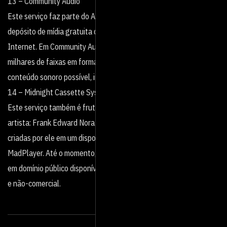
13 – Community Audio
Este serviço faz parte do Archive. org, provavelmente o maior
depósito de mídia gratuita ou de domínio público existente na
Internet. Em Community Audio é possível navegar, ouvir e baixar
milhares de faixas em formato digital, incluindo todo tipo de
conteúdo sonoro possível, inclusive músicas em diversos gêneros.
14 – Midnight Cassette System
Este serviço também é fruto do trabalho individual de um único
artista: Frank Edward Nora. O site é uma coleção de músicas
criadas por ele em um dispositivo portátil conhecido como
MadPlayer. Até o momento, já são mais de 50 horas de músicas
em domínio público disponíveis gratuitamente para uso comercial
e não-comercial.