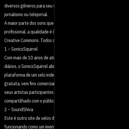
diversos gêneros para seu vídeo, documentário, trabalho de
jornalismo ou telejornal.
A maior parte dos sons que você encontrará nesses sites é bem
profissional, a qualidade é ótima, e a maioria está licenciado sob
Creative Commons. Todos os sites estão em inglês:
1 – SonicsSquirrel
Com mais de 10 anos de atividades e cerca de 15 mil downloads
diários, o SonicsSquirrel abre a lista em grande estilo. O site é a
plataforma de um selo independente de distribuição de música
gratuita, sem fins comerciais, cujo principal objetivo é promover
seus artistas participantes para que seu trabalho seja
compartilhado com o público facilmente.
2 – SoundShiva
Este é outro site de selos de músicas independentes,
funcionando como um imenso catálogo de coletivos, artistas e