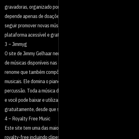
gravadoras, organizado por gênero. Sem fins comerciais, o serviço
depende apenas de doações da comunidade de usuários para
seguir promover novas músicas de novos artistas em uma
plataforma acessível e gratuita.
3 – Jimmyg
O site de Jimmy Gelhaar nem de longe tem a mesma quantidade
de músicas disponíveis nas outras sugestões. Ele é um escritor de
renome que também compõe em uma ampla variedade de estilos
musicais. Ele domina o piano, guitarra e instrumentos de
percussão. Toda a música disponível no seu site foi criada por ele
e você pode baixar e utilizar em seu projeto pessoal
gratuitamente, desde que seja sem fins lucrativos.
4 – Royalty Free Music
Este site tem uma das maiores seleções online de músicas
royalty-free incluindo clipes de música, loops, batidas e efeitos