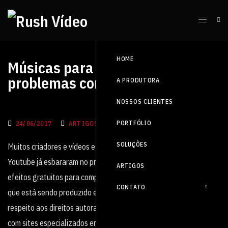
HOME
Músicas para vídeos sem
problemas com direitos autorais
A PRODUTORA
NOSSOS CLIENTES
PORTFÓLIO
24/06/2017
ARTIGOS, BLOG
SOLUÇÕES
Muitos criadores e vídeos e filmes, independentes ou até para
Youtube já esbararam no problema de encontrar músicas e
ARTIGOS
efeitos gratuitos para compor a trilha sonora do filme ou vídeo
CONTATO
que está sendo produzido e editado. O problema geralmente diz
respeito aos direitos autorais. Por isso a Rush montou essa lista
com sites especializados em trilhas sonoras instrumentais e de