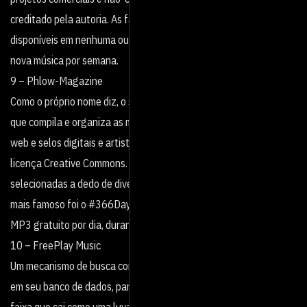
creditado pela autoria. As faixas são exclusivas e não estão
disponíveis em nenhuma outra página. O artista entrega uma
nova música por semana.
9 – Phlow-Magazine
Como o próprio nome diz, o site funciona como uma revista digital
que compila e organiza as melhores músicas que encontra pela
web e selos digitais e artistas que lançam seu trabalho sob o
licença Creative Commons. O resultado são pacotes de músicas
selecionadas a dedo de diversos gêneros. Seu projeto paralelo
mais famoso foi o #366DaysOfMusic onde eles lançaram um
MP3 gratuito por dia, durante um ano.
10 – FreePlay Music
Um mecanismo de busca com mais de 15 mil músicas cadastradas
em seu banco de dados, para você pesquisar e encontrar aquela
faixa que cai como uma luva em seu projeto. Encontre o que