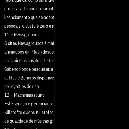
procura, adicione ao carrinho e veja qual é o melhor modelo de
licenciamento que se adapta às suas necessidades. Para projetos
pessoais, o custo é zero e nem precisa de cartão de crédito.
11 – Newsgrounds
O sites Newsgrounds é mais conhecido por seus jogos e
animações em Flash desde 1999. Mas em 2003, o serviço passou
a incluir músicas de artistas de todo o mundo em seu acervo.
Sabendo onde pesquisar, é possível navegar por diferentes
estilos e gêneros disponíveis para download, muitas delas livres
de royalties de uso.
12 – Machinimasound
Este serviço é gerenciado por apenas duas pessoas, Per
Killstofte e Jens Killstofte, mas oferece um catálogo variado e
de qualidade de músicas gratuitas e comerciais.