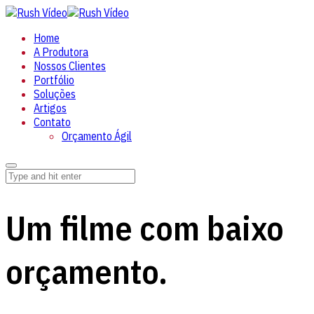
Home
A Produtora
Nossos Clientes
Portfólio
Soluções
Artigos
Contato
Orçamento Ágil
Um filme com baixo
orçamento.