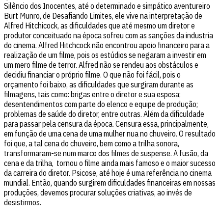
Silêncio dos Inocentes, até o determinado e simpático aventureiro
Burt Munro, de Desafiando Limites, ele vive na interpretação de
Alfred Hitchicock, as dificuldades que até mesmo um diretor e
produtor conceituado na época sofreu com as sanções da industria
do cinema. Alfred Hitchcock não encontrou apoio financeiro para a
realização de um filme, pois os estúdios se negaram a investir em
um mero filme de terror. Alfred não se rendeu aos obstáculos e
decidiu financiar o próprio filme. O que não foi fácil, pois o
orçamento foi baixo, as dificuldades que surgiram durante as
filmagens, tais como: brigas entre o diretor e sua esposa;
desentendimentos com parte do elenco e equipe de produção;
problemas de saúde do diretor, entre outras. Além da dificuldade
para passar pela censura da época. Censura essa, principalmente,
em função de uma cena de uma mulher nua no chuveiro. O resultado
foi que, a tal cena do chuveiro, bem como a trilha sonora,
transformaram-se num marco dos filmes de suspense. A fusão, da
cena e da trilha, tornou o filme ainda mais famoso e o maior sucesso
da carreira do diretor. Psicose, até hoje é uma referência no cinema
mundial. Então, quando surgirem dificuldades financeiras em nossas
produções, devemos procurar soluções criativas, ao invés de
desistirmos.