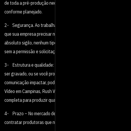
de toda a pré-produção necessária para que o vídeo saia
conforme planejado.
2- Segurança. Ao trabalhar com a Rush Vídeo, as informações
que sua empresa precisar nos passar serão tratadas com o mais
absoluto sigilo, nenhum tipo de comunicação será transmitida
sem a permissão e solicitação do cliente.
3- Estrutura e qualidade: Se seu vídeo precisa de estúdio para
ser gravado, ou se você procura um locutor incrível para a sua
comunicação impactar, pode contar conosco, com a Produtora de
Vídeo em Campinas, Rush Vídeo você encontra a estrutura
completa para produzir qualquer tipo de vídeo que imaginar.
4- Prazo – No mercado de produção de vídeo é muito comum
contratar produtoras que não cumprem os prazos combinados.