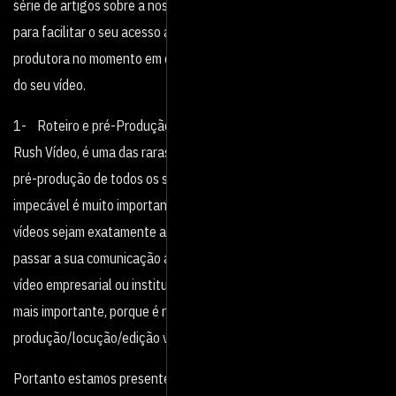
série de artigos sobre a nossa Produtora de Vídeo em Campinas,
para facilitar o seu acesso as informações e qualificações da
produtora no momento em que estiver cotando para a produção
do seu vídeo.
1- Roteiro e pré-Produção: A Produtora de Vídeo em Campinas,
Rush Vídeo, é uma das raras no mercado que dá muita atenção a
pré-produção de todos os seus trabalhos. Para nós um portfólio
impecável é muito importante, então prezamos para que todos os
vídeos sejam exatamente aquilo que o cliente necessita para
passar a sua comunicação ao público alvo. Numa produção de
vídeo empresarial ou institucional, o roteiro talvez seja a parte
mais importante, porque é nele que toda a
produção/locução/edição vai se basear.
Portanto estamos presentes no auxilio da montagem do roteiro e