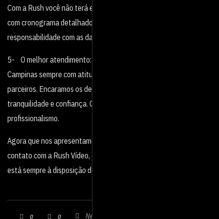
Com a Rush você não terá esse problema, sempre trabalhamos
com cronograma detalhados, com datas factíveis e
responsabilidade com as datas de entrega de cada etapa.
5- O melhor atendimento: Somos uma produtora de vídeo em
Campinas sempre com atitudes positivas com nossos clientes e
parceiros. Encaramos os desafios e as dificuldades com
tranquilidade e confiança. Conheça nossa competência e
profissionalismo.
Agora que nos apresentamos, fique a vontade para entrar em
contato com a Rush Vídeo, a produtora de vídeo em Campinas que
está sempre à disposição de seus clientes.
Nenhum comentário
0
0