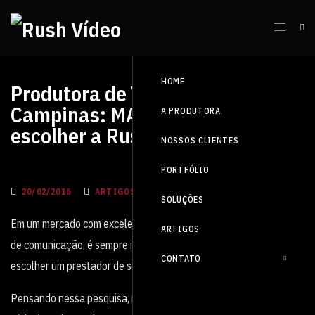
HOME
Produtora de Vídeo em
Campinas: MAIS 5 razões para
A PRODUTORA
escolher a Rush Vídeo
NOSSOS CLIENTES
PORTFÓLIO
20/02/2016
ARTIGOS, BLOG
SOLUÇÕES
Em um mercado com excelentes profissionais em todas as áreas
ARTIGOS
de comunicação, é sempre importante pesquisar muito antes de
CONTATO
escolher um prestador de serviço.
Pensando nessa pesquisa, nós da Rush Vídeo preparamos uma