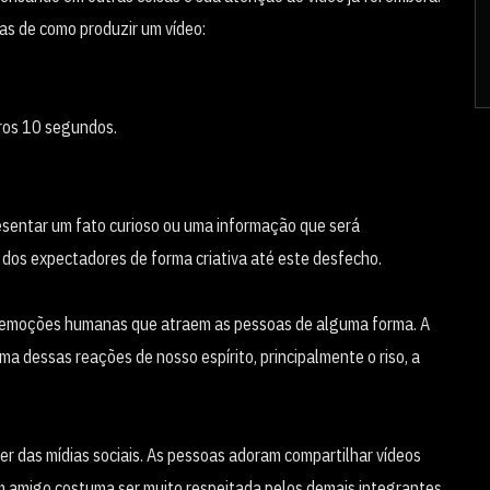
cas de como produzir um vídeo:
iros 10 segundos.
esentar um fato curioso ou uma informação que será
dos expectadores de forma criativa até este desfecho.
são emoções humanas que atraem as pessoas de alguma forma. A
 dessas reações de nosso espírito, principalmente o riso, a
r das mídias sociais. As pessoas adoram compartilhar vídeos
 um amigo costuma ser muito respeitada pelos demais integrantes