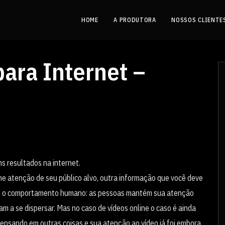
HOME
A PRODUTORA
NOSSOS CLIENTE
para Internet –
s resultados na internet.
e atenção de seu público alvo, outra informação que você deve
bre o comportamento humano: as pessoas mantém sua atenção
m a se dispersar. Mas no caso de vídeos online o caso é ainda
ensando em outras coisas e sua atenção ao vídeo já foi embora.