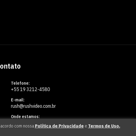
ontato
Telefone:
+55 19 3212-4580
E-mail:
rush@rushvideo.com.br
Onde estamos:
Campinas, São Paulo • BR
de acordo com nossa
Política de Privacidade
e
Termos de Uso.