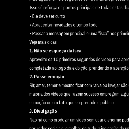
Isso só reforça os pontos principais de todas estas di
• Ele deve ser curto
• Apresentar novidades o tempo todo
• Passar a mensagem principal e uma “isca” nos prime
Veja mais dicas:
1. Não se esqueça da isca
Aproveite os 10 primeiros segundos do vídeo para apr
completada ao logo da exibição, prendendo a atenção 
2. Passe emoção
Rir, amar, temer e mesmo ficar com raiva ou invejar 
maioria dos vídeos que fazem sucesso empregam alguma
comoção ou um fato que surpreende o público.
3. Divulgação
Não há como produzir um vídeo sem usar o enorme pode
nas redes sociais e, o melhor de tudo, a indicação de