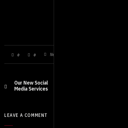
Guest List Spreadsheet
Reception Seating Chart Guide
Nenhum comentário
0
0
Remarkable
Our New Social
Website – Run Will
Media Services
Help You Get There
LEAVE A COMMENT