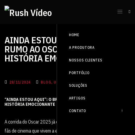
HOME
AINDA ESTOU AQUI: O BRASIL
RUMO AO OSCAR COM UMA
A PRODUTORA
HISTÓRIA EMOCIONANTE
NOSSOS CLIENTES
PORTFÓLIO
28/11/2024
BLOG, UNCATEGORIZED
SOLUÇÕES
ARTIGOS
“AINDA ESTOU AQUI”: O BRASIL RUMO AO OSCAR COM UMA
HISTÓRIA EMOCIONANTE
CONTATO
A corrida do Oscar 2025 já começou e, por aqui, tem mobilizado os
fãs de cinema que vivem a expectativa de que o filme nacional