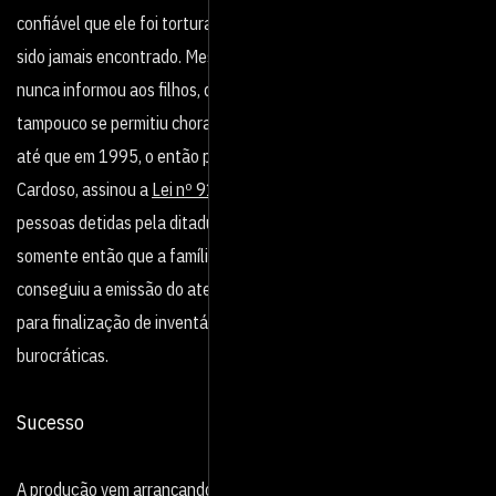
confiável que ele foi torturado e morto, sem que seu corpo tenha
sido jamais encontrado. Mesmo depois de receber a notícia, ela
nunca informou aos filhos, de forma direta, sobre o destino do pai,
tampouco se permitiu chorar diante deles. Foram 25 anos de luta
até que em 1995, o então presidente Fernando Henrique
Cardoso, assinou a
Lei nº 9140
, reconhecendo como mortas
pessoas detidas pela ditadura e dadas como desaparecidas. Foi
somente então que a família Paiva, entre muitas outras,
conseguiu a emissão do atestado de óbito, documento essencial
para finalização de inventários, entre outras providências
burocráticas.
Sucesso
A produção vem arrancando elogios da crítica especializada e do