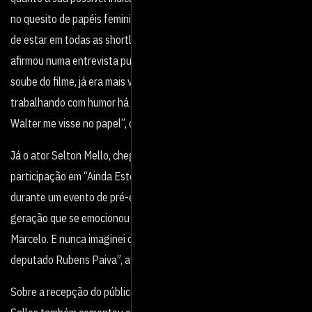
no quesito de papéis femininos, então não sei se chego. Mas só
de estar em todas as shortlists é incrível, o que vier é lucro.”,
afirmou numa entrevista publicada pela Revista Forbes. “Quando
soube do filme, já era mais velha do que a Eunice e estava
trabalhando com humor há muito tempo. Nunca pensei que o
Walter me visse no papel”, completou a atriz.
Já o ator Selton Mello, chegou a se
emocionar ao falar sobre sua
participação em “Ainda Estou Aqui” em entrevista para jornalistas
durante um evento de pré-estreia em São Paulo. “Eu sou da
geração que se emocionou com ‘Feliz ano velho’. Eu era fã do
Marcelo. E nunca imaginei que um dia interpretaria o seu pai, o ex-
deputado Rubens Paiva”, afirmou.
Sobre a recepção do público brasileiro ao filme, o cineasta Walter