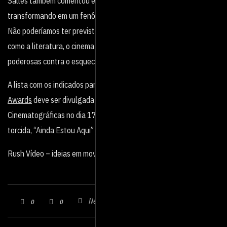
Salles também comentou em entrevistas: “Está se
transformando em um fenômeno cultural, sociológico e político.
Não poderíamos ter previsto isso, o que me fez refletir sobre
como a literatura, o cinema e a música podem ser ferramentas
poderosas contra o esquecimento”.
A lista com os indicados
para a 97ª entrega anual dos
Academy
Awards
deve ser divulgada pela
Academia de Artes e Ciências
Cinematográficas
n
o dia 17 de janeiro de 2025. Se depender de
torcida, “Ainda Estou Aqui” já está no páreo.
Rush Vídeo – ideias em movimento
Nenhum comentário
0
0