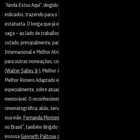
“Ainda Estou Aqui”, dirigido por Walter Salles Jr, esteja entre os
indicados, trazendo para o Brasil a sua primeira e tão sonhada
estatueta. O longa que já está oficialmente no páreo por uma
vaga – ao lado de trabalhos de outros 84 países e territórios – é
cotado, principalmente, para as categorias de
Melhor Filme
Internacional e Melhor Atriz
(
Fernanda Torres
), mas é elegível
para outras nomeações, como Melhor Filme, Melhor Diretor
(
Walter Salles Jr
.), Melhor Ator Coadjuvante (
Selton Mello
),
Melhor Roteiro Adaptado e Melhor Edição.
As apostas recaem,
especialmente, sobre atuação de Fernanda Torres, num trabalho
memorável. O reconhecimento pelo maior prêmio da indústria
cinematográfica, aliás, seria ainda uma reparação histórica com
sua mãe,
Fernanda Montenegro
, indicada em 1999 por “Central
no Brasil”, também dirigido por Salles, e preterida pela
insossa
Gwyneth Paltrow
, pelo igualmente sem graça