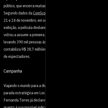
público, que encerra muitas sessões com uma salva de palmas.
Segundo
dados da
ComScore
, referentes ao período entre os dias
21 e 24 de novembro, em seu terceiro final de semana de
exibição, a película desbancou o blockbuster “Gladiador II” e
voltou a assumir a primeira posição, arrecadando R$ 8,9 milhões e
levando 390 mil pessoas às salas de cinema.
Até agora, o file já
contabiliza
R$ 38,7 milhões em arrecadação no país
e 1,7 milhão
de espectadores.
Campanha
Viajando o mundo para a divulgação do filme, com uma última
parada estratégica em Los Angeles, a Meca do cinema mundial,
Fernanda Torres já declarou que não tem grandes expectativas
quanto à sua possível indicação. “Há um certo engarrafamento