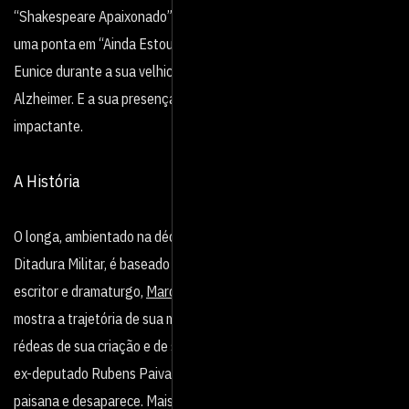
“Shakespeare Apaixonado”
. Vale ressaltar que Montenegro faz
uma ponta em “Ainda Estou Aqui” interpretando a personagem
Eunice durante a sua velhice, quando já estava acometida pelo
Alzheimer. E a sua presença na tela, apesar de breve, é
impactante.
A História
O longa, ambientado na década de 70, em pleno período da
Ditadura Militar, é b
aseado no livro homônimo do jornalista,
escritor e dramaturgo,
Marcelo Rubens Paiva
(Feliz Ano Velho), e
mostra a trajetória de sua mãe, Eunice, que precisou assumir as
rédeas de sua criação e de seus quatro irmãos quando seu pai, o
ex-deputado Rubens Paiva é levado de sua casa por
militares à
paisana e desaparece. Mais tarde, ela é informada por uma fonte