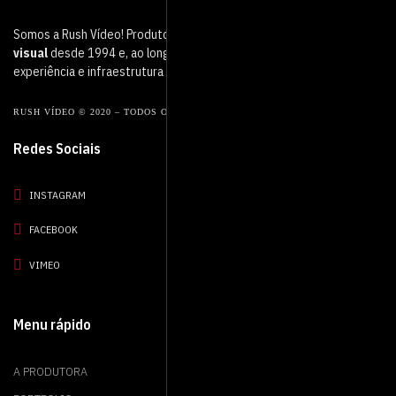
Somos a Rush Vídeo! Produtora de vídeo que atua no mercado
audio
visual
desde 1994 e, ao longo desse período, adquirimos muita
experiência e infraestrutura de ponta.
RUSH VÍDEO © 2020 – TODOS OS DIREITOS RESERVADOS.
Redes Sociais
INSTAGRAM
FACEBOOK
VIMEO
Menu rápido
A PRODUTORA