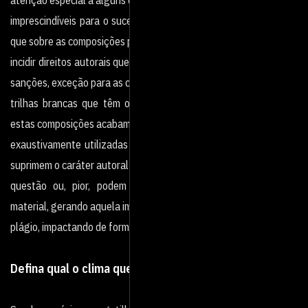
imprescindíveis para o sucesso do material. E não custa lembrar
que sobre as composições podem
incidir direitos autorais que devem ser respeitados, sob o risco de
sanções, exceção para as chamadas
trilhas brancas que têm o uso liberado. A desvantagem é que
estas composições acabam sendo
exaustivamente utilizadas em todo tipo de material e, por isso,
suprimem o caráter autoral da obra em
questão ou, pior, podem remeter o espectador a um outro
material, gerando aquela impressão de
plágio, impactando de forma negativa.
Defina qual o clima que deve ser passado pela música