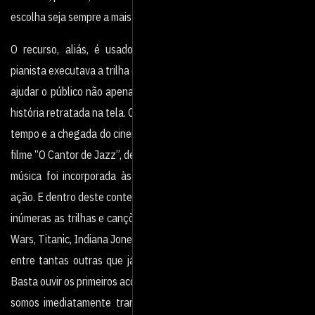
escolha seja sempre a mais acertada.
O recurso, aliás, é usado desde o cinema mudo quando um
pianista executava a trilha como forma de
ajudar o público não apenas a compreender, mas a mergulhar na
história retratada na tela. Com o
tempo e a chegada do cinema sonoro que, aliás, aconteceu com o
filme “O Cantor de Jazz”, de 1927, a
música foi incorporada às tramas, ajudando a criar o clima da
ação. E dentro deste contexto são
inúmeras as trilhas e canções memoráveis, como as da saga Star
Wars, Titanic, Indiana Jones, Star Trek,
entre tantas outras que já fazem parte do nosso inconsciente.
Basta ouvir os primeiros acordes e já
somos imediatamente transportados para o ambiente onde se