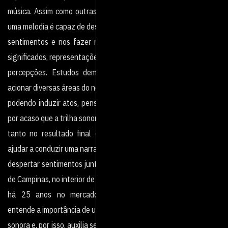
música. Assim como outras manifestações culturais e artísticas,
uma melodia é capaz de despertar
sentimentos e nos fazer reviver lembranças. É um universo de
significados, representações e
percepções. Estudos demonstram que a música é capaz de
acionar diversas áreas do nosso cérebro,
podendo induzir atos, pensamentos e emoções. Portanto, não é
por acaso que a trilha sonora impacta
tanto no resultado final de um produto audiovisual, podendo
ajudar a conduzir uma narrativa e a
despertar sentimentos junto ao público. A Rush Vídeo, produtora
de Campinas, no interior de São Paulo,
há 25 anos no mercado produzindo conteúdo audiovisual,
entende a importância de uma boa trilha
sonora e, por isso, auxilia seus clientes nesse processo para que a