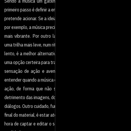
Sendo a música um gatilho para a emersão de sentimentos, o
primeiro passo é definir a emoção que se
pretende acionar. Se a ideia é formatar um material motivacional,
por exemplo, a música precisa ser
mais vibrante. Por outro lado, se o intuito é provocar comoção,
uma trilha mais leve, num ritmo mais
lento, é a melhor alternativa. Já sons ritmados, progressivos, são
uma opção certeira para transmitir
sensação de ação e aventura. É preciso de sensibilidade para
entender quando a música deve permear a
ação, de forma que não se torne a protagonista absoluta em
detrimento das imagens, do áudio, dos
diálogos. Outro cuidado, fundamental para assegurar a qualidade
final do material, é estar atento na
hora de captar e editar o som e jamais utilizar músicas com baixa