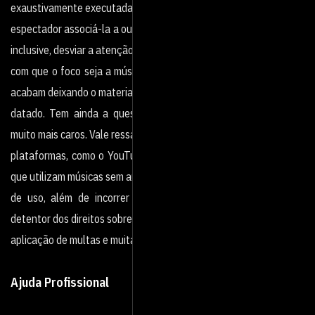
exaustivamente executadas e a chance do
espectador associá-la a outro contexto é muito grande, podendo,
inclusive, desviar a atenção, fazendo
com que o foco seja a música e não o conteúdo. Além disso, hits
acabam deixando o material muito
datado. Tem ainda a questão dos direitos autorais, que serão
muito mais caros. Vale ressaltar que,
plataformas, como o YouTube, por exemplo, retiram do ar vídeos
que utilizam músicas sem autorização
de uso, além de incorrer no risco de autuação por parte do
detentor dos direitos sobre a obra, com
aplicação de multas e muita dor de cabeça.
Ajuda Profissional