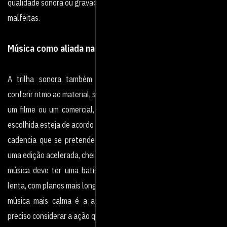
qualidade sonora ou gravações
malfeitas.
Música como aliada na velocidade da trama
A trilha sonora também é um elemento determinante para
conferir ritmo ao material, seja ele um vídeo,
um filme ou um comercial, por exemplo. É preciso que a música
escolhida esteja de acordo com a
cadencia que se pretende imprimir. Ou seja: se a opção for por
uma edição acelerada, cheia de cortes, a
música deve ter uma batida mais rápida. Se a edição for mais
lenta, com planos mais longos, uma
música mais calma é a alternativa mais acertada. Também é
preciso considerar a ação que está sendo