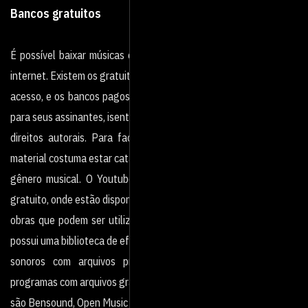
Bancos gratuitos
É possível baixar músicas em bancos de arquivos disponíveis na
internet. Existem os gratuitos, de livre
acesso, e os bancos pagos, que oferecem um extenso repertório
para seus assinantes, isentos de
direitos autorais. Para facilitar a experiência do usuário, esse
material costuma estar catalogado por
gênero musical. O Youtube possui seu próprio banco de áudio
gratuito, onde estão disponibilizadas
obras que podem ser utilizadas livremente. Este banco também
possui uma biblioteca de efeitos
sonoros com arquivos prontos para baixar e usar. Outros
programas com arquivos gratuitos
são Bensound, Open Music Archive ou Free Music Archive.