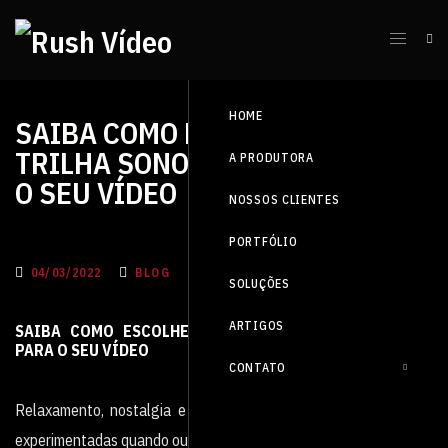
HOME
SAIBA COMO ESCOLHER A
TRILHA SONORA PERFEITA PARA
A PRODUTORA
O SEU VÍDEO
NOSSOS CLIENTES
PORTFÓLIO
04/03/2022
BLOG
SOLUÇÕES
ARTIGOS
SAIBA COMO ESCOLHER A TRILHA SONORA PERFEITA
PARA O SEU VÍDEO
CONTATO
Relaxamento, nostalgia e euforia são algumas das sensações
experimentadas quando ouvimos uma