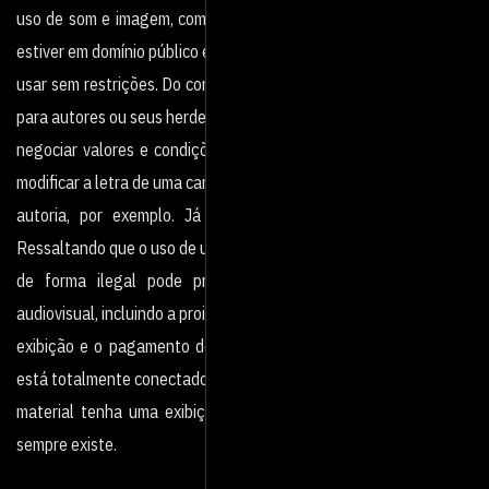
uso de som e imagem, como o ECAD. Se a composição escolhida
estiver em domínio público é possível
usar sem restrições. Do contrário, é necessário pedir autorização
para autores ou seus herdeiros e
negociar valores e condições. Têm compositores que autorizam
modificar a letra de uma canção de sua
autoria, por exemplo. Já outros não permitem essa prática.
Ressaltando que o uso de uma composição
de forma ilegal pode prejudicar a carreira de um produto
audiovisual, incluindo a proibição de sua
exibição e o pagamento de indenizações e multas. Hoje mundo
está totalmente conectado e ainda que o
material tenha uma exibição restrita, o risco de uma autuação
sempre existe.