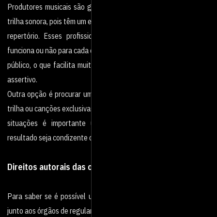
Produtores musicais são grandes aliados na hora de escolher a
trilha sonora, pois têm um extenso
repertório. Esses profissionais, por experiência, sabem o que
funciona ou não para cada contexto e
público, o que facilita muito o processo e garante que seja mais
assertivo.
Outra opção é procurar um compositor para que seja criada uma
trilha ou canções exclusivas. Em ambas
situações é importante um briefing bem feito para que o
resultado seja condizente com o esperado.
Direitos autorais das obras
Para saber se é possível usar determinada obra, vale pesquisar
junto aos órgãos de regulamentação de