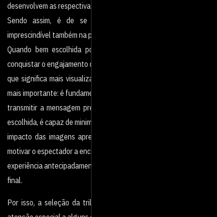
desenvolvem as respectivas tramas.
Sendo assim, é de se esperar que a trilha sonora seja
imprescindível também na produção de vídeos.
Quando bem escolhida pode ser um fator determinante para
conquistar o engajamento da audiência, o
que significa mais visualizações, likes e compartilhamentos. E o
mais importante: é fundamental para
transmitir a mensagem pretendida. Por outro lado, quando mal
escolhida, é capaz de minimizar o
impacto das imagens apresentadas, dispersar a atenção e até
motivar o espectador a encerrar a
experiência antecipadamente, apertando o pause antes do frame
final.
Por isso, a seleção da trilha sonora precisa ser criteriosa, com
atenção especial a alguns detalhes