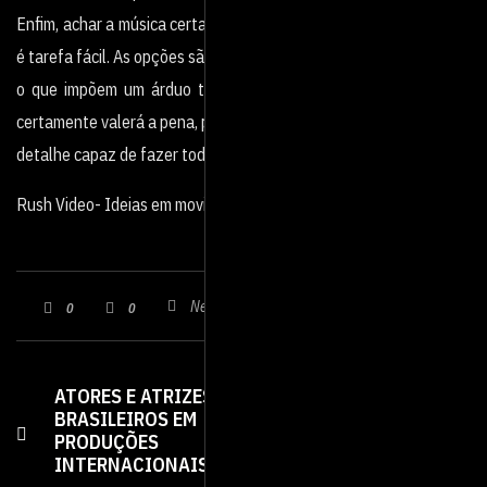
Enfim, achar a música certa para compor um material nem sempre
é tarefa fácil. As opções são muitas,
o que impõem um árduo trabalho de seleção. Mas o resultado
certamente valerá a pena, pois este é um
detalhe capaz de fazer toda a diferença.
Rush Video- Ideias em movimento
Nenhum comentário
0
0
ATORES E ATRIZES
OS IMPACTOS DA
BRASILEIROS EM
GUERRA NA
PRODUÇÕES
UCRÂNIA NO
INTERNACIONAIS
AUDIOVISUAL