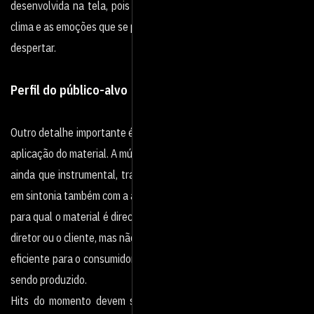
desenvolvida na tela, pois a trilha precisa ser condizente com o
clima e as emoções que se pretende
despertar.
Perfil do público-alvo
Outro detalhe importante é considerar o perfil do público-alvo e a
aplicação do material. A música,
ainda que instrumental, traz uma mensagem e ela precisa estar
em sintonia também com a audiência
para qual o material é direcionado. Não adianta apenas agradar o
diretor ou o cliente, mas não ser
eficiente para o consumidor final do produto audiovisual que está
sendo produzido.
Hits do momento devem ser evitados. Essas composições são