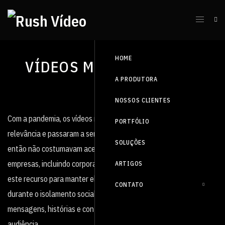
HOME
VÍDEOS MOTIVACIONAIS
A PRODUTORA
NOSSOS CLIENTES
Com a pandemia, os vídeos motivacionais ganharam ainda mais
PORTFÓLIO
relevância e passaram a ser consumidos por públicos que até
SOLUÇÕES
então não costumavam acessar este tipo de material. Muitas
empresas, incluindo corporações de grande porte, recorreram a
ARTIGOS
este recurso para manter elevado o moral de seus funcionários
CONTATO
durante o isolamento social. O objetivo é sempre apresentar
mensagens, histórias e conteúdos capazes de inspirar e motivar a
audiência.