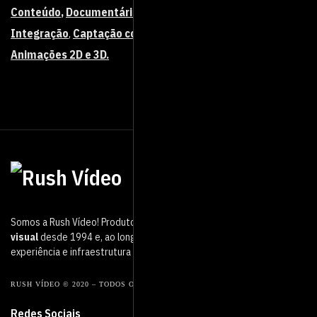
Conteúdo
,
Documentários
,
Vídeos de Treinamentos e
Integração
,
Captação com Drone
,
Vídeo-Manifesto
,
Animações 2D e 3D.
Somos a Rush Vídeo! Produtora de vídeo que atua no mercado
audio
visual
desde 1994 e, ao longo desse período, adquirimos muita
experiência e infraestrutura de ponta.
RUSH VÍDEO © 2020 – TODOS OS DIREITOS RESERVADOS.
Redes Sociais