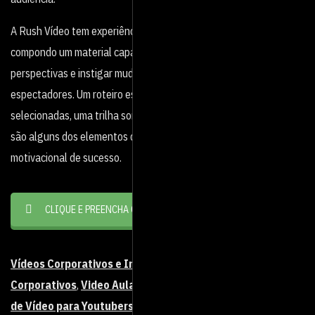
A Rush Vídeo tem experiência na produção deste tipo de produto,
compondo um material capaz de aguçar o olhar para novas
perspectivas e instigar mudanças de atitude por parte dos
espectadores. Um roteiro estruturado, imagens bem
selecionadas, uma trilha sonora adequada e locução calibrada
são alguns dos elementos que ajudam a compor um vídeo
motivacional de sucesso.
CLIQUE E PREENCHA O
ORÇAMENTO ÁGIL
Vídeos Corporativos e Institucionais
,
Eventos
Corporativos
,
Video Aulas
,
Filmes Publicitários
,
Produção
de Vídeo para Youtubers, Redes Sociais e Criadores de