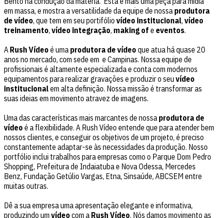
Bento na condução da matéria. Esta é mais uma peça para mídia
em massa, e mostra a versatilidade da equipe de nossa
produtora
de vídeo
, que tem em seu portifólio
vídeo institucional
,
vídeo
treinamento
,
vídeo integração
,
making of
e
eventos
.
A
Rush Vídeo
é uma
produtora de vídeo
que atua há quase 20
anos no mercado, com sede em e Campinas. Nossa equipe de
profissionais é altamente especializada e conta com modernos
equipamentos para realizar gravações e produzir o seu
vídeo
institucional
em alta definição. Nossa missão é transformar as
suas ideias em movimento atravez de imagens.
Uma das características mais marcantes de nossa
produtora de
vídeo
é a flexibilidade. A Rush Vídeo entende que para atender bem
nossos clientes, e conseguir os objetivos de um projeto, é preciso
constantemente adaptar-se às necessidades da produção. Nosso
portfólio inclui trabalhos para empresas como o Parque Dom Pedro
Shopping, Prefeitura de Indaiatuba e Nova Odessa, Mercedes
Benz, Fundação Getúlio Vargas, Etna, Sinsaúde, ABCSEM entre
muitas outras.
Dê a sua empresa uma apresentação elegante e informativa,
produzindo um
vídeo
com a
Rush Vídeo
. Nós damos movimento as