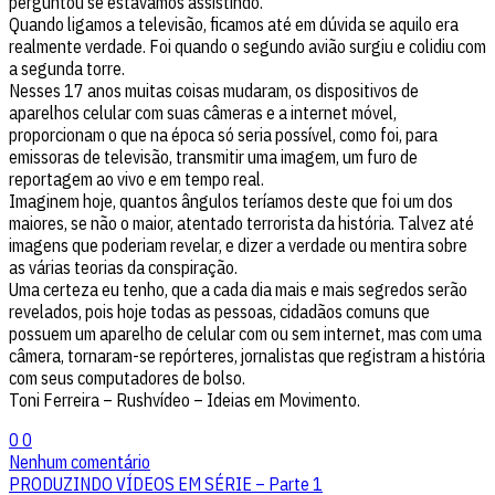
perguntou se estávamos assistindo.
Quando ligamos a televisão, ficamos até em dúvida se aquilo era
realmente verdade. Foi quando o segundo avião surgiu e colidiu com
a segunda torre.
Nesses 17 anos muitas coisas mudaram, os dispositivos de
aparelhos celular com suas câmeras e a internet móvel,
proporcionam o que na época só seria possível, como foi, para
emissoras de televisão, transmitir uma imagem, um furo de
reportagem ao vivo e em tempo real.
Imaginem hoje, quantos ângulos teríamos deste que foi um dos
maiores, se não o maior, atentado terrorista da história. Talvez até
imagens que poderiam revelar, e dizer a verdade ou mentira sobre
as várias teorias da conspiração.
Uma certeza eu tenho, que a cada dia mais e mais segredos serão
revelados, pois hoje todas as pessoas, cidadãos comuns que
possuem um aparelho de celular com ou sem internet, mas com uma
câmera, tornaram-se repórteres, jornalistas que registram a história
com seus computadores de bolso.
Toni Ferreira – Rushvídeo – Ideias em Movimento.
0
0
Nenhum comentário
PRODUZINDO VÍDEOS EM SÉRIE – Parte 1