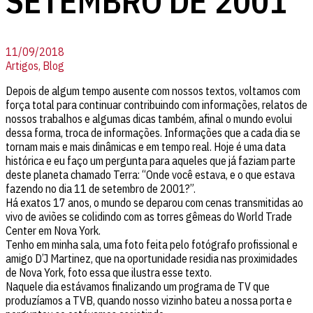
SETEMBRO DE 2001
11/09/2018
Artigos, Blog
Depois de algum tempo ausente com nossos textos, voltamos com
força total para continuar contribuindo com informações, relatos de
nossos trabalhos e algumas dicas também, afinal o mundo evolui
dessa forma, troca de informações. Informações que a cada dia se
tornam mais e mais dinâmicas e em tempo real. Hoje é uma data
histórica e eu faço um pergunta para aqueles que já faziam parte
deste planeta chamado Terra: “Onde você estava, e o que estava
fazendo no dia 11 de setembro de 2001?”.
Há exatos 17 anos, o mundo se deparou com cenas transmitidas ao
vivo de aviões se colidindo com as torres gêmeas do World Trade
Center em Nova York.
Tenho em minha sala, uma foto feita pelo fotógrafo profissional e
amigo D’J Martinez, que na oportunidade residia nas proximidades
de Nova York, foto essa que ilustra esse texto.
Naquele dia estávamos finalizando um programa de TV que
produzíamos a TVB, quando nosso vizinho bateu a nossa porta e