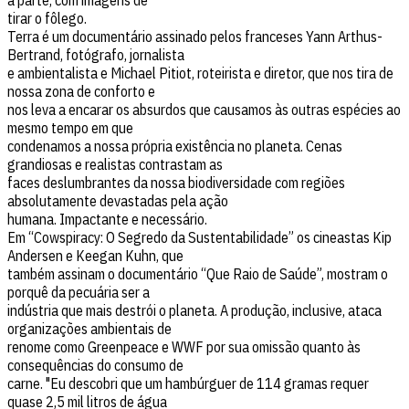
à parte, com imagens de
tirar o fôlego.
Terra é um documentário assinado pelos franceses Yann Arthus-
Bertrand, fotógrafo, jornalista
e ambientalista e Michael Pitiot, roteirista e diretor, que nos tira de
nossa zona de conforto e
nos leva a encarar os absurdos que causamos às outras espécies ao
mesmo tempo em que
condenamos a nossa própria existência no planeta. Cenas
grandiosas e realistas contrastam as
faces deslumbrantes da nossa biodiversidade com regiões
absolutamente devastadas pela ação
humana. Impactante e necessário.
Em “Cowspiracy: O Segredo da Sustentabilidade” os cineastas Kip
Andersen e Keegan Kuhn, que
também assinam o documentário “Que Raio de Saúde”, mostram o
porquê da pecuária ser a
indústria que mais destrói o planeta. A produção, inclusive, ataca
organizações ambientais de
renome como Greenpeace e WWF por sua omissão quanto às
consequências do consumo de
carne. "Eu descobri que um hambúrguer de 114 gramas requer
quase 2,5 mil litros de água