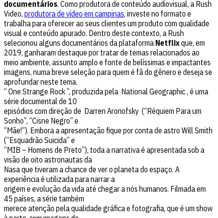
documentários
. Como produtora de conteúdo audiovisual, a Rush
Video,
produtora de vídeo em campinas
, investe no formato e
trabalha para oferecer ao seus clientes um produto com qualidade
visual e conteúdo apurado. Dentro deste contexto, a Rush
selecionou alguns documentários da plataforma
Netflix
que, em
2019, ganharam destaque por tratar de temas relacionados ao
meio ambiente, assunto amplo e fonte de belíssimas e impactantes
imagens, numa breve seleção para quem é fã do gênero e deseja se
aprofundar neste tema.
“ One Strange Rock ”, produzida pela National Geographic , é uma
série documental de 10
episódios com direção de Darren Aronofsky (“Réquiem Para um
Sonho”, “Cisne Negro” e
“Mãe!”). Embora a apresentação fique por conta de astro Will Smith
(“Esquadrão Suicida” e
“MIB – Homens de Preto”), toda a narrativa é apresentada sob a
visão de oito astronautas da
Nasa que tiveram a chance de ver o planeta do espaço. A
experiência é utilizada para narrar a
origem e evolução da vida até chegar a nós humanos. Filmada em
45 países, a série também
merece atenção pela qualidade gráfica e fotografia, que é um show