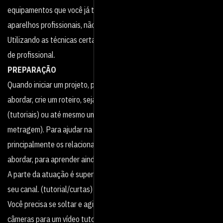
equipamentos que você já tem em mãos ou, se fizer questão de
aparelhos profissionais, não vai gastar tanto assim.
Utilizando as técnicas certas, você vai produzir vídeos com cara
de profissional.
PREPARAÇÃO
Quando iniciar um projeto, pense no tema e no conteúdo que vai
abordar, crie um roteiro, seja para produzir vídeos explicativos
(tutoriais) ou até mesmo uma encenação (curta ou um longa-
metragem). Para ajudar na inspiração, assista bastante vídeos,
principalmente os relacionados ao assunto que você quer
abordar, para aprender ainda mais e ter boas ideias.
A parte da atuação é superimportante, independente da linha do
seu canal. (tutorial/curtas)
Você precisa se soltar e agir o mais natural possível em frente às
câmeras para um vídeo tutorial, para que seu tom de voz fique