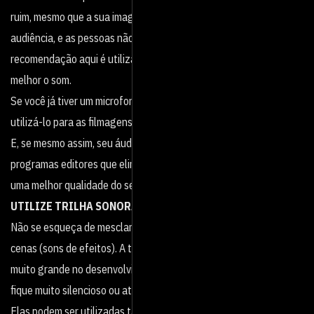
ruim, mesmo que a sua imagem tenha qualidade, o vídeo perde
audiência, e as pessoas não vão querer assistir até o final. A
recomendação aqui é utilizar um microfone externo para captar
melhor o som.
Se você já tiver um microfone portátil em casa, também consegue
utilizá-lo para as filmagens.
E, se mesmo assim, seu áudio continuar com ruídos, utilize
programas editores que eliminam o chiado do som para garantir
uma melhor qualidade do seu vídeo.
UTILIZE TRILHA SONORA
Não se esqueça de mesclar sons ambientes e/ou músicas às
cenas (sons de efeitos). A trilha sonora em si, possui um peso
muito grande no desenvolvimento do vídeo, ela evita que o clima
fique muito silencioso ou até mesmo tedioso.
Elas podem ser utilizadas também para intensificar a emoção de