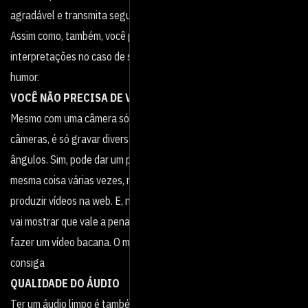
agradável e transmita segurança.
Assim como, também, você pode seguir uma linha teatral para as
interpretações no caso de ser um vlog ou canal voltado para
humor.
VOCÊ NÃO PRECISA DE VÁRIAS CÂMERAS
Mesmo com uma câmera só, você pode ter efeito de múltiplas
câmeras, é só gravar diversas vezes a mesma cena em diversos
ângulos. Sim, pode dar um pouco de trabalho ter que gravar a
mesma coisa várias vezes, mas é o jeito mais econômico para
produzir vídeos na web. E, no final, o resultado vai ser animador e
vai mostrar que vale a pena. Até mesmo com o celular é possível
fazer um vídeo bacana. O mais importante é ter um aparelho que
consiga
QUALIDADE DO ÁUDIO
Ter um áudio limpo é também superimportante. Se o áudio estiver