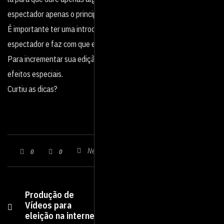
espectador apenas o principal, para não ficar cansativa.
É importante ter uma introdução bem elaborada, isso fideliza seu
espectador e faz com que ele se lembre facilmente do seu canal.
Para incrementar sua edição, é legal também utilizar alguns
efeitos especiais.
Curtiu as dicas?
Nenhum comentário
0
0
Produção de
Ótimos softwares
Vídeos para
para edição de
eleição na internet
vídeo