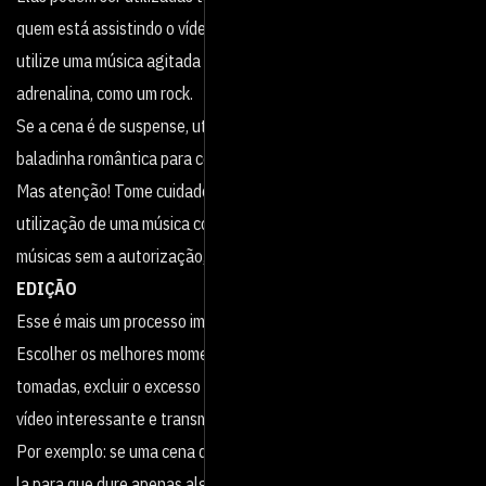
quem está assistindo o vídeo. Exemplo: Em uma cena de ação,
utilize uma música agitada que intensifique a sensação de
adrenalina, como um rock.
Se a cena é de suspense, utilize uma trilha instrumental; ou uma
baladinha romântica para cenas mais leves e de amor.
Mas atenção! Tome cuidado com os termos do YouTube para
utilização de uma música com direitos autorais, porque se utilizar
músicas sem a autorização, o YouTube pode excluir seu vídeo.
EDIÇÃO
Esse é mais um processo importante para produzir vídeos.
Escolher os melhores momentos, melhores ângulos, melhores
tomadas, excluir o excesso são decisões cruciais para tornar seu
vídeo interessante e transmitir o que você quer para a audiência.
Por exemplo: se uma cena demora muito tempo, você pode editá-
la para que dure apenas alguns segundos, mostrando ao