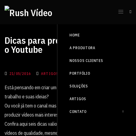
HOME
Dicas para produzir vídeos para
o Youtube
A PRODUTORA
NOSSOS CLIENTES
PORTFÓLIO
21/05/2016
ARTIGOS, BLOG
SOLUÇÕES
Está pensando em criar um canal no YouTube para divulgar seu
trabalho e suas ideias?
ARTIGOS
Ou você já tem o canal mas precisa de inspiração para
CONTATO
produzir vídeos mais interessantes e aumentar a sua audiência?
Confira aqui seis dicas valiosas que vão te ajudar a produzir
vídeos de qualidade, mesmo que com pouco investimento e com