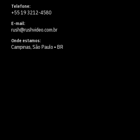
Telefone:
+55 19 3212-4580
E-mail:
rush@rushvideo.com.br
Onde estamos:
Campinas, São Paulo • BR