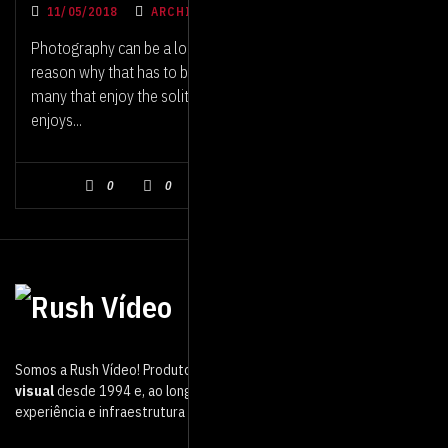
11/05/2018
ARCHITECTURE, NATURE, PHOTOGRAPHY
Photography can be a lonely business, but there is no
reason why that has to be the case. Of course, there are
many that enjoy the solitude. If you’re a photographer who
enjoys...
NENHUM COMENTÁRIO
0
0
Somos a Rush Vídeo! Produtora de vídeo que atua no mercado
audio
visual
desde 1994 e, ao longo desse período, adquirimos muita
experiência e infraestrutura de ponta.